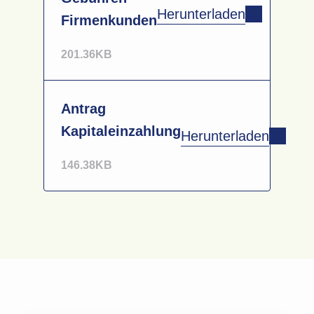
suchen?
Herunterladen
Firmenkunden
201.36KB
Antrag
Kapitaleinzahlung
Herunterladen
146.38KB