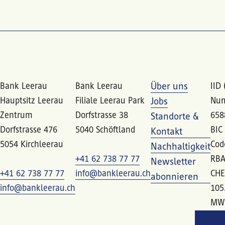
Bank Leerau
Bank Leerau
Über uns
IID 
Hauptsitz Leerau
Filiale Leerau Park
Num
Jobs
Zentrum
Dorfstrasse 38
658
Standorte &
Dorfstrasse 476
5040 Schöftland
BIC
Kontakt
5054 Kirchleerau
Cod
Nachhaltigkeit
+41 62 738 77 77
RBA
Newsletter
+41 62 738 77 77
info@bankleerau.ch
CHE
abonnieren
info@bankleerau.ch
105
MW