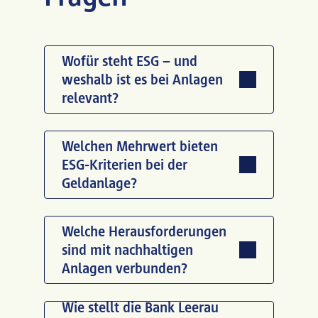
Wofür steht ESG – und
weshalb ist es bei Anlagen
relevant?
Welchen Mehrwert bieten
ESG-Kriterien bei der
ESG steht für Environmental
Geldanlage?
(Umwelt), Social (Soziales) und
Governance
(Unternehmensführung). Diese
Welche Herausforderungen
sind mit nachhaltigen
Kriterien ergänzen die klassische
Die Berücksichtigung von ESG-
Anlagen verbunden?
Finanzanalyse um Aspekte der
Kriterien kann dazu beitragen,
Nachhaltigkeit und helfen, Anlagen
Risiken frühzeitig zu erkennen,
Wie stellt die Bank Leerau
ganzheitlich zu bewerten.
nachhaltige Entwicklungen zu