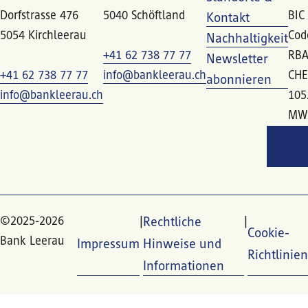
Dorfstrasse 476
5040 Schöftland
BIC
Kontakt
5054 Kirchleerau
Cod
Nachhaltigkeit
+41 62 738 77 77
RBA
Newsletter
+41 62 738 77 77
info@bankleerau.ch
CHE
abonnieren
info@bankleerau.ch
105
MW
©2025-2026
Rechtliche
Cookie-
Bank Leerau
Impressum
Hinweise und
Richtlinien
Informationen