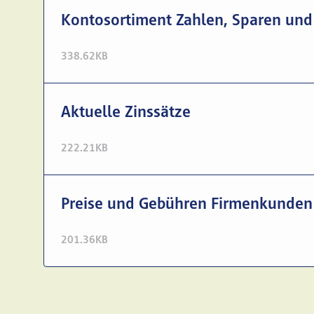
Zahlungsaufträge Inla
werden 
Fremdspesen:
Kontosortiment Zahlen, Sparen und
Einzahlungsschein (
Monats
338.62KB
Kontoauszüge:
Daueraufträge Inland 
Banking)
Einrichten und manue
Aktuelle Zinssätze
Preise und Gebühre
jährl
Kontoabschluss:
222.21KB
3
Verrechnungssteuer:
Kontoabschluss jährl
Preise und Gebühren Firmenkunden
CHF
Kontosaldierung:
201.36KB
A- oder
Papierversand: