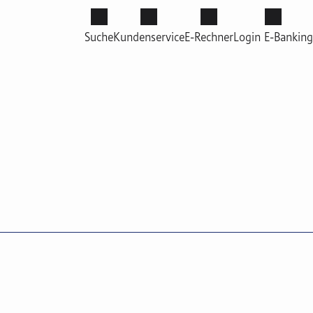
Suche
Kundenservice
E-Rechner
Login E-Banking
llzugri
Hypothekenrechner
ff
Investitionsrechner
Budget- und Sparrechner
rmin
pport
nloads