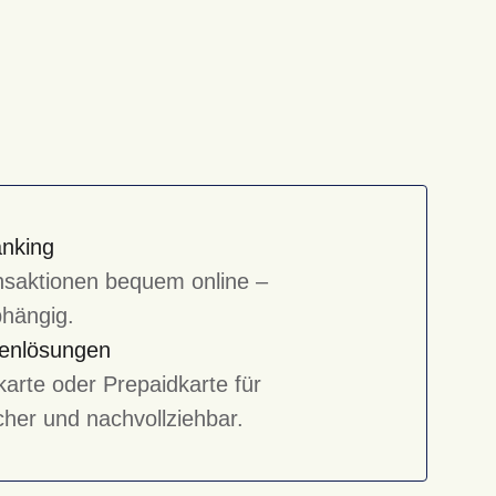
anking
ansaktionen bequem online –
bhängig.
tenlösungen
karte oder Prepaidkarte für
her und nachvollziehbar.