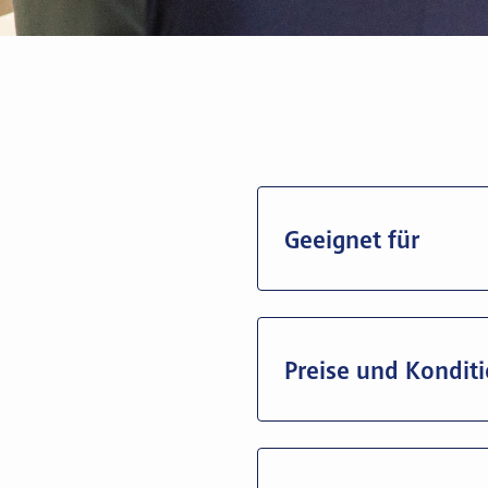
Nicht g
Geeignet für
Preise und Kondit
Vereine, Stiftungen,
ihren Finanzverkehr 