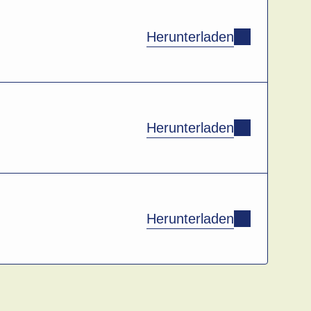
hlungsauftrag mit
Herunterladen
enlos im Digital
and in CHF)
 “
Herunterladen
CHF 200.00 und
Herunterladen