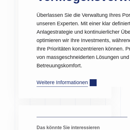
Überlassen Sie die Verwaltung Ihres Port
unseren Experten. Mit einer klar definier
Nicht gefunden
Anlagestrategie und kontinuierlicher Ü
wonach Sie
optimieren wir Ihre Investments, währen
Ihre Prioritäten konzentrieren können. Pr
suchen?
von massgeschneiderten Lösungen un
Betreuungskomfort.
Weitere Informationen