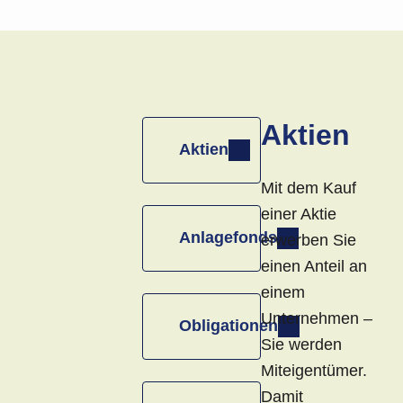
Aktien
Aktien
Mit dem Kauf
einer Aktie
Anlagefonds
erwerben Sie
einen Anteil an
einem
Unternehmen –
Obligationen
Sie werden
Miteigentümer.
Damit