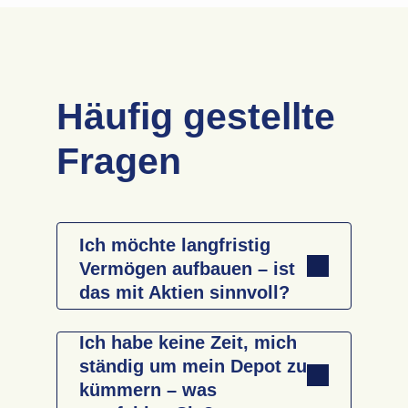
Häufig gestellte
Fragen
Ich möchte langfristig
Vermögen aufbauen – ist
das mit Aktien sinnvoll?
Ich habe keine Zeit, mich
ständig um mein Depot zu
Aktien bieten langfristig hohe
kümmern – was
Renditechancen, eignen sich aber