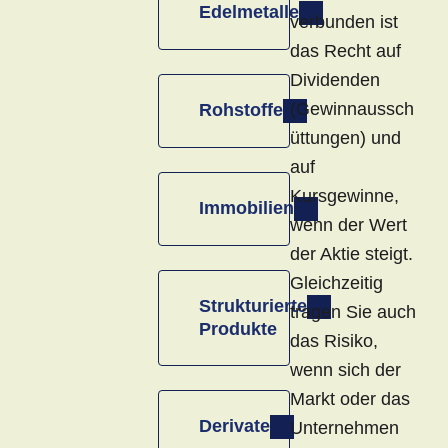
Edelmetalle
verbunden ist
das Recht auf
Dividenden
(Gewinnaussch
Rohstoffe
üttungen) und
auf
Kursgewinne,
Immobilien
wenn der Wert
der Aktie steigt.
Gleichzeitig
Strukturierte
tragen Sie auch
Produkte
das Risiko,
wenn sich der
Markt oder das
Derivate
Unternehmen